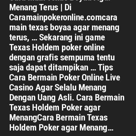
Menang Terus | Di
Caramainpokeronline.comcara
main texas boyaa agar menang
terus, … Sekarang ini game
Texas Holdem poker online
dengan grafis sempurna tentu
saja dapat ditampikan … Tips
Cara Bermain Poker Online Live
Casino Agar Selalu Menang
Dengan Uang Asli. Cara Bermain
Texas Holdem Poker agar
MenangCara Bermain Texas
Holdem Poker agar Menang…