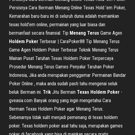
Persisnya Cara Bermain Menang Online Texas Hold ’em Poker,
Kemarahan baru-baru ini di seluruh dunia adalah memainkan
texas hold’em online, permainan yang luar biasa dan
bermanfaat secara finansial. Tip
Menang
Terus
Game Agen
Holdem Poker
Terbesar | CaraPoker88 Tip Menang Terus
Game Agen Holdem Poker Terbesar Teknik Menang Terus
Mainan Pusat Taruhan Texas Holdem Poker Terpercaya
Prosedur Menang Terus Games Penyalur Taruhan Poker
Indonesia, Jika anda merupakan penggemar Permainan Bandar
Poker Online , maka anda sudah pasti tahu mengenai seluk
beluk Bermain ini.
Trik
Jitu Bermain
Texas Holdem Poker
-
gveasia.com Banyak orang yang ingin mengetahui Cara
Bermain Texas Holdem Poker agar Menang Terus.
Sebenarnya tidak sulit menjadi pemenang di texas holdem
poker. Texas holdem poker asal tahu saja, merupakan games
poker di facebook yang bisa di mainkan secara gratis. ...