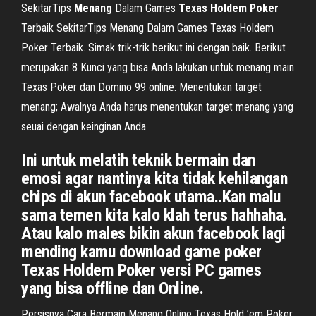
SekitarTips
Menang
Dalam Games
Texas Holdem Poker
Terbaik SekitarTips Menang Dalam Games Texas Holdem
Poker Terbaik. Simak trik-trik berikut ini dengan baik. Berikut
merupakan 8 Kunci yang bisa Anda lakukan untuk menang main
Texas Poker dan Domino 99 online: Menentukan target
menang; Awalnya Anda harus menentukan target menang yang
seuai dengan keinginan Anda.
Ini untuk melatih teknik bermain dan
emosi agar nantinya kita tidak kehilangan
chips di akun facebook utama..Kan malu
sama temen kita kalo klah terus hahhaha.
Atau kalo males bikin akun facebook lagi
mending kamu download game poker
Texas Holdem Poker versi PC games
yang bisa offline dan Online.
Persisnya Cara Bermain Menang Online Texas Hold ’em Poker.