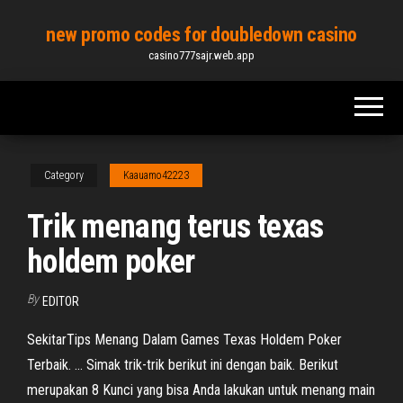
Skip
new promo codes for doubledown casino
to
casino777sajr.web.app
the
content
Category
Kaauamo42223
Trik menang terus texas
holdem poker
By
EDITOR
SekitarTips Menang Dalam Games Texas Holdem Poker
Terbaik. ... Simak trik-trik berikut ini dengan baik. Berikut
merupakan 8 Kunci yang bisa Anda lakukan untuk menang main